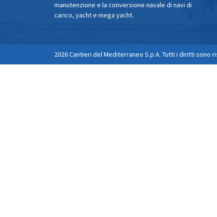
manutenzione e la conversione navale di navi di
carico, yacht e mega yacht.
2026 Cantieri del Mediterraneo S.p.A. Tutti i diritti sono r