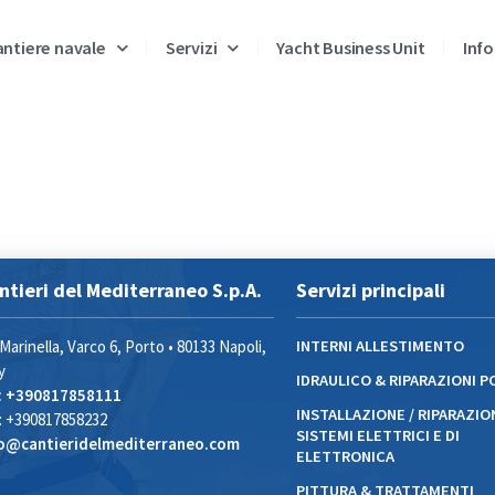
ntiere navale
Servizi
Yacht Business Unit
Info
ntieri del Mediterraneo S.p.A.
Servizi principali
 Marinella, Varco 6, Porto • 80133 Napoli,
INTERNI ALLESTIMENTO
y
IDRAULICO & RIPARAZIONI 
: +390817858111
INSTALLAZIONE / RIPARAZIO
: +390817858232
SISTEMI ELETTRICI E DI
fo@cantieridelmediterraneo.com
ELETTRONICA
PITTURA & TRATTAMENTI