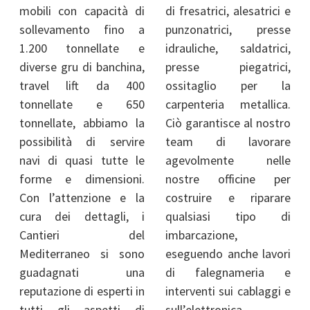
mobili con capacità di
di fresatrici, alesatrici e
sollevamento fino a
punzonatrici, presse
1.200 tonnellate e
idrauliche, saldatrici,
diverse gru di banchina,
presse piegatrici,
travel lift da 400
ossitaglio per la
tonnellate e 650
carpenteria metallica.
tonnellate, abbiamo la
Ciò garantisce al nostro
possibilità di servire
team di lavorare
navi di quasi tutte le
agevolmente nelle
forme e dimensioni.
nostre officine per
Con l’attenzione e la
costruire e riparare
cura dei dettagli, i
qualsiasi tipo di
Cantieri del
imbarcazione,
Mediterraneo si sono
eseguendo anche lavori
guadagnati una
di falegnameria e
reputazione di esperti in
interventi sui cablaggi e
tutti gli aspetti di
sull’elettronica.