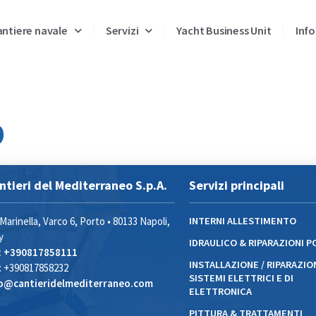
ntiere navale
Servizi
Yacht Business Unit
Info
p
ntieri del Mediterraneo S.p.A.
Servizi principali
 Marinella, Varco 6, Porto • 80133 Napoli,
INTERNI ALLESTIMENTO
y
IDRAULICO & RIPARAZIONI 
: +390817858111
INSTALLAZIONE / RIPARAZIO
: +390817858232
SISTEMI ELETTRICI E DI
fo@cantieridelmediterraneo.com
ELETTRONICA
PITTURA & TRATTAMENTI