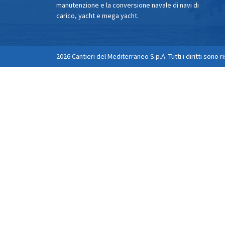
manutenzione e la conversione navale di navi di
carico, yacht e mega yacht.
2026 Cantieri del Mediterraneo S.p.A. Tutti i diritti sono r